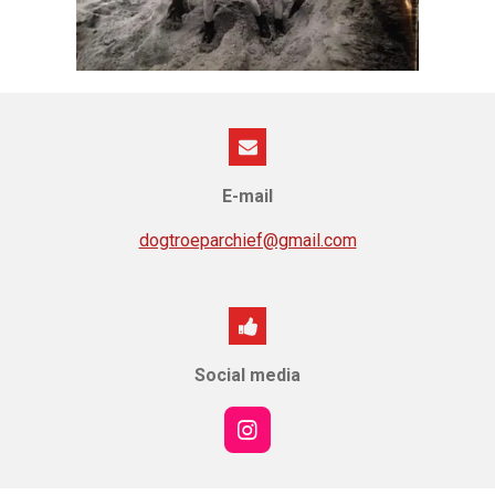
E-mail
dogtroeparchief@gmail.com
Social media
I
n
s