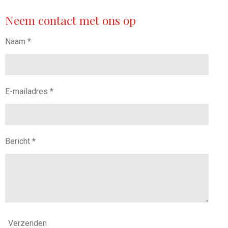
t
a
Neem contact met ons op
g
r
Naam *
a
m
E-mailadres *
Bericht *
Verzenden